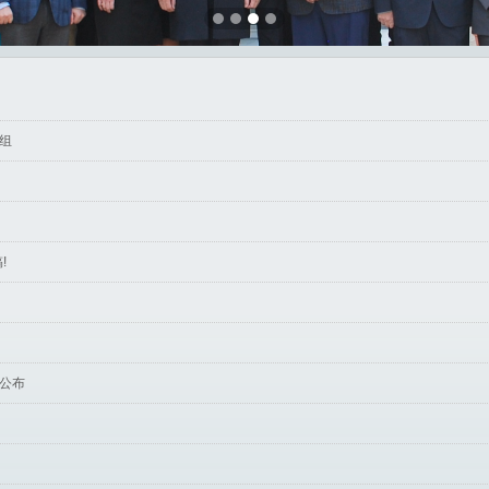
组
!
上公布